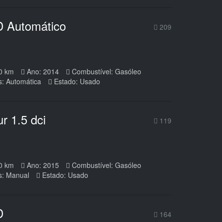
D Automático
209
0 km
Ano: 2014
Combustível: Gasóleo
s: Automática
Estado: Usado
r 1.5 dci
119
0 km
Ano: 2015
Combustível: Gasóleo
s: Manual
Estado: Usado
D
164