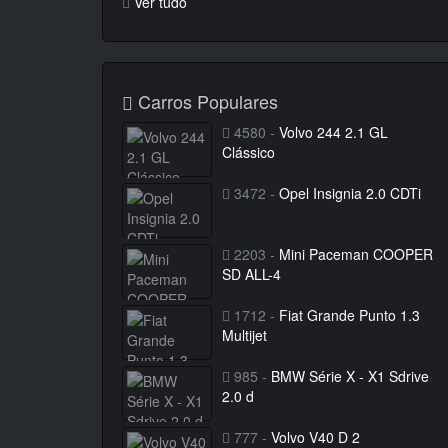
Ver tudo
Carros Populares
4580 -
Volvo 244 2.1 GL
Clássico
3472 -
Opel Insignia 2.0 CDTi
2203 -
Mini Paceman COOPER
SD ALL-4
1712 -
Fiat Grande Punto 1.3
Multijet
985 -
BMW Série X - X1 Sdrive
2.0 d
777 -
Volvo V40 D 2