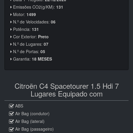
Emissões CO2(g/KM):
131
Motor:
1499
N.º de Velocidades:
06
Potência:
131
Cor Exterior:
Preto
N.º de Lugares:
07
N.º de Portas:
05
Garantia:
18 MESES
Citroën C4 Spacetourer 1.5 Hdi 7
Lugares Equipado com
ABS
Air Bag (condutor)
Air Bag (lateral)
Air Bag (passageiro)