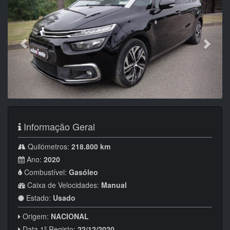
Informação Geral
Quilómetros:
218.800 km
Ano:
2020
Combustível:
Gasóleo
Caixa de Velocidades:
Manual
Estado:
Usado
Origem:
NACIONAL
Data 1º Registo:
22/12/2020